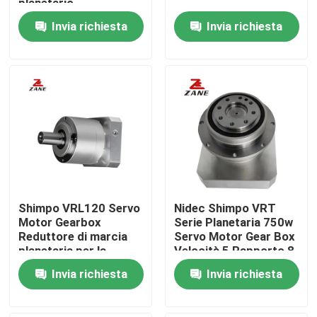
planetario
Invia richiesta
Invia richiesta
Fatory Tour
Controllo di qualità
Contattaci
notizie
Shimpo VRL120 Servo
Nidec Shimpo VRT
Tutti i casi
Motor Gearbox
Serie Planetaria 750w
Reduttore di marcia
Servo Motor Gear Box
planetaria per la
Velocità 5 Rapporto 8
Richiedere un preventivo
macchina di taglio
10 Vari modelli
Invia richiesta
Invia richiesta
laser a fibra
Guida lineare