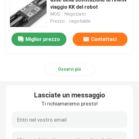
viaggio KK del robot
MOQ：Negoziato
Ferrovia di guida lineare
Prezzo：negotiable
binari di guida lineari
Miglior prezzo
Contattaci
Vite della palla
Osservi più
Vite a ricircolo di sfere
Lasciate un messaggio
Modulo guida lineare
Ti richiameremo presto!
Modulo di KK
Singolo azionatore di asse