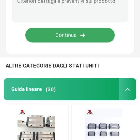
Cremagliera di YYC
Supporto dell'estremità della vite della palla
Cambio di Nidec Shimpo
ALTRE CATEGORIE DAGLI STATI UNITI
Slitta guida lineare
Guida lineare
(30)
Guida al movimento lineare
Rotaie di scorrimento lineari