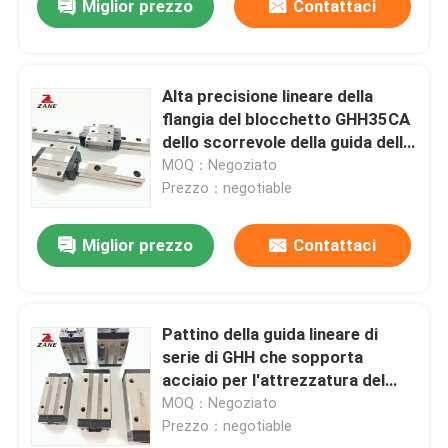
Miglior prezzo
Contattaci
Alta precisione lineare della
flangia del blocchetto GHH35CA
dello scorrevole della guida della
sostituzione domestica di HIWIN
MOQ：Negoziato
Prezzo：negotiable
Miglior prezzo
Contattaci
Pattino della guida lineare di
serie di GHH che sopporta
acciaio per l'attrezzatura del
tornio
MOQ：Negoziato
Prezzo：negotiable