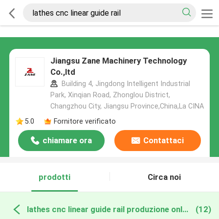
Jiangsu Zane Machinery Technology
Co.,ltd
Building 4, Jingdong Intelligent Industrial
Park, Xinqian Road, Zhonglou District,
Changzhou City, Jiangsu Province,China,La CINA
5.0
Fornitore verificato
chiamare ora
Contattaci
prodotti
Circa noi
lathes cnc linear guide rail produzione online
(12)