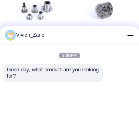
SF STYPE Vite a
UFD TIPO C7 Viti a
Vivien_Zane
ricircolo di sfere in
ricircolo di sfere
miniatura con
flangiate P2 con
filettatura 6000 mm
filettatura rullata
9:05 PM
Miglior prezzo
Miglior prezzo
Good day, what product are you looking 
for?
Contattaci
Contattaci
Osservi più
Casa
Circa noi
Contattaci
Desktop Site
Mappa del sito
Norme sulla privacy