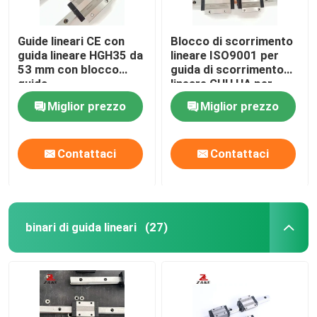
Guide lineari CE con
Blocco di scorrimento
guida lineare HGH35 da
lineare ISO9001 per
53 mm con blocco
guida di scorrimento
guida
lineare GHH HA per
carichi pesanti
Miglior prezzo
Miglior prezzo
Contattaci
Contattaci
binari di guida lineari
(27)