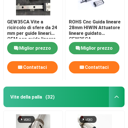
GEW35CA Vite a
ROHS Cnc Guida lineare
ricircolo di sfere da 24
28mm HIWIN Attuatore
mm per guide lineari
lineare guidato
OEM con guida lineare
GEW35CA
Miglior prezzo
Miglior prezzo
Contattaci
Contattaci
Vite della palla
(32)