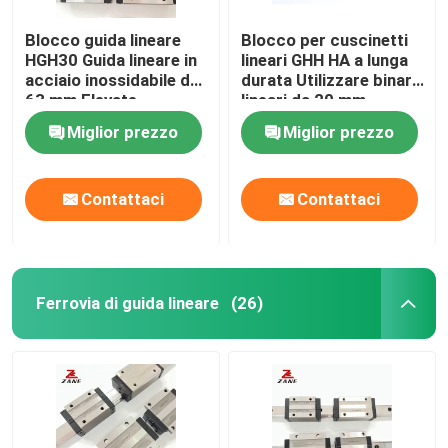
Blocco guida lineare
Blocco per cuscinetti
HGH30 Guida lineare in
lineari GHH HA a lunga
acciaio inossidabile da
durata Utilizzare binari
63 mm Elevate
lineari da 20 mm
prestazioni di corsa
HGH35
Miglior prezzo
Miglior prezzo
Contattaci
Contattaci
Ferrovia di guida lineare
(26)