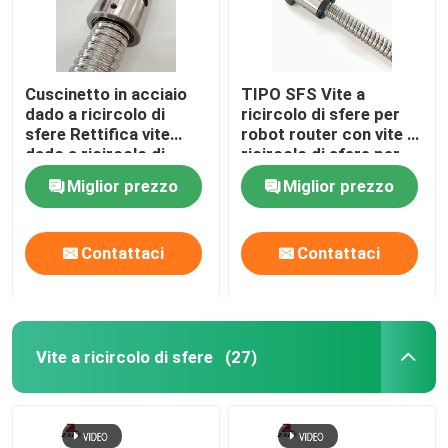
Cuscinetto in acciaio
TIPO SFS Vite a
dado a ricircolo di
ricircolo di sfere per
sfere Rettifica vite
robot router con vite a
dado a ricircolo di
ricircolo di sfere per
sfere da 4 mm
impieghi gravosi 3000
Miglior prezzo
Miglior prezzo
mm
Contattaci
Contattaci
Vite a ricircolo di sfere
(27)