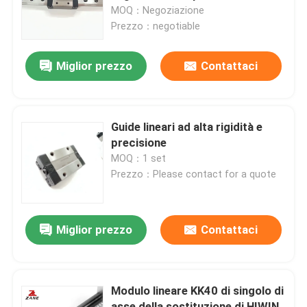
robotici
MOQ：Negoziazione
Prezzo：negotiable
Fatory Tour
Miglior prezzo
Contattaci
Controllo di qualità
Contattaci
Guide lineari ad alta rigidità e
precisione
MOQ：1 set
notizie
Prezzo：Please contact for a quote
Tutti i casi
Miglior prezzo
Contattaci
Richiedere un preventivo
Modulo lineare KK40 di singolo di
Guida lineare
asse della sostituzione di HIWIN