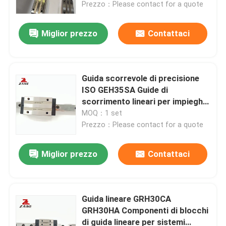
Prezzo：Please contact for a quote
Miglior prezzo
Contattaci
Guida scorrevole di precisione
ISO GEH35SA Guide di
scorrimento lineari per impieghi
gravosi da 250 mm
MOQ：1 set
Prezzo：Please contact for a quote
Miglior prezzo
Contattaci
Casa
Prodotti
Guida lineare GRH30CA
GRH30HA Componenti di blocchi
di guida lineare per sistemi
Chi siamo