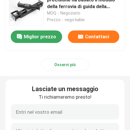
della ferrovia di guida della
Tabella di scivolamento di serie
MOQ：Negoziato
Ferrovia di guida lineare
del modulo KK
Prezzo：negotiable
binari di guida lineari
Miglior prezzo
Contattaci
Vite della palla
Osservi più
Vite a ricircolo di sfere
Lasciate un messaggio
Modulo guida lineare
Ti richiameremo presto!
Modulo di KK
Singolo azionatore di asse