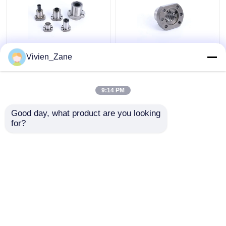
SF STYPE Vite a
UFD TIPO C7 Viti a
Vivien_Zane
ricircolo di sfere in
ricircolo di sfere
miniatura con
flangiate P2 con
filettatura 6000 mm
filettatura rullata
9:14 PM
Miglior prezzo
Miglior prezzo
Good day, what product are you looking 
for?
Contattaci
Contattaci
Osservi più
Casa
Circa noi
Contattaci
Desktop Site
Mappa del sito
Norme sulla privacy