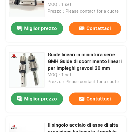
MOQ：1 set
Prezzo：Please contact for a quote
Fatory Tour
Miglior prezzo
Contattaci
Controllo di qualità
Contattaci
Guide lineari in miniatura serie
GMH Guide di scorrimento lineari
per impieghi gravosi 20 mm
notizie
MOQ：1 set
Prezzo：Please contact for a quote
Tutti i casi
Miglior prezzo
Contattaci
Richiedere un preventivo
Il singolo acciaio di asse di alta
Guida lineare
precisione ha basato il modulo