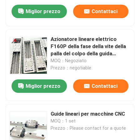
Miglior prezzo
Contattaci
Azionatore lineare elettrico
F160P della fase della vite della
palla del colpo della guida
100mm della ferrovia di moto
MOQ：Negoziato
lineare di CNC
Prezzo：negotiable
Miglior prezzo
Contattaci
Guide lineari per macchine CNC
MOQ：1 set
Prezzo：Please contact for a quote