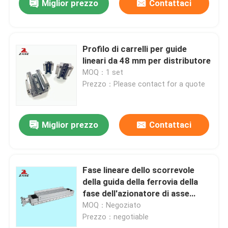
Miglior prezzo
Contattaci
Profilo di carrelli per guide
lineari da 48 mm per distributore
MOQ：1 set
Prezzo：Please contact for a quote
Miglior prezzo
Contattaci
Fase lineare dello scorrevole
della guida della ferrovia della
fase dell'azionatore di asse
lineare elettrico di viaggio per il
MOQ：Negoziato
regolatore del router di CNC
Prezzo：negotiable