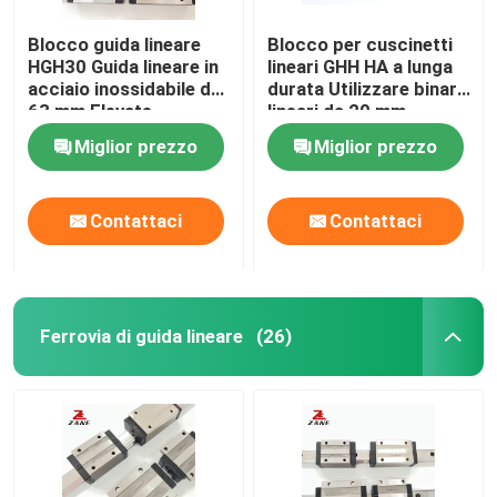
Blocco guida lineare
Blocco per cuscinetti
HGH30 Guida lineare in
lineari GHH HA a lunga
acciaio inossidabile da
durata Utilizzare binari
63 mm Elevate
lineari da 20 mm
prestazioni di corsa
HGH35
Miglior prezzo
Miglior prezzo
Contattaci
Contattaci
Ferrovia di guida lineare
(26)