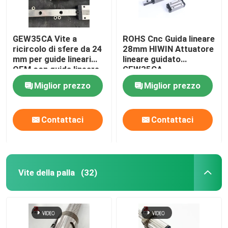
GEW35CA Vite a
ROHS Cnc Guida lineare
ricircolo di sfere da 24
28mm HIWIN Attuatore
mm per guide lineari
lineare guidato
OEM con guida lineare
GEW35CA
Miglior prezzo
Miglior prezzo
Contattaci
Contattaci
Vite della palla
(32)