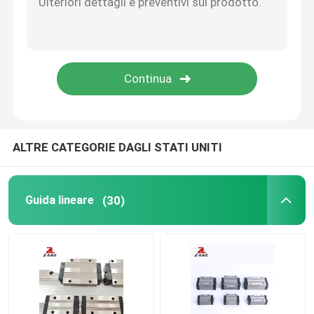
Cremagliera di YYC
Supporto dell'estremità della vite della palla
Cambio di Nidec Shimpo
ALTRE CATEGORIE DAGLI STATI UNITI
Slitta guida lineare
Guida lineare
(30)
Guida al movimento lineare
Rotaie di scorrimento lineari