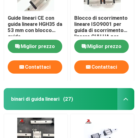
Guide lineari CE con
Blocco di scorrimento
guida lineare HGH35 da
lineare ISO9001 per
53 mm con blocco
guida di scorrimento
guida
lineare GHH HA per
carichi pesanti
Miglior prezzo
Miglior prezzo
Contattaci
Contattaci
binari di guida lineari
(27)