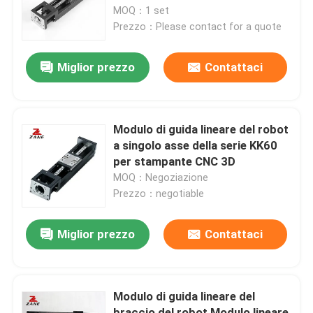
MOQ：1 set
Prezzo：Please contact for a quote
Fatory Tour
Miglior prezzo
Contattaci
Controllo di qualità
Contattaci
Modulo di guida lineare del robot
a singolo asse della serie KK60
per stampante CNC 3D
notizie
MOQ：Negoziazione
Prezzo：negotiable
Tutti i casi
Miglior prezzo
Contattaci
Richiedere un preventivo
Modulo di guida lineare del
Guida lineare
braccio del robot Modulo lineare