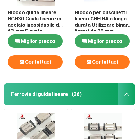
Blocco guida lineare
Blocco per cuscinetti
HGH30 Guida lineare in
lineari GHH HA a lunga
acciaio inossidabile da
durata Utilizzare binari
63 mm Elevate
lineari da 20 mm
prestazioni di corsa
HGH35
Miglior prezzo
Miglior prezzo
Contattaci
Contattaci
Ferrovia di guida lineare
(26)