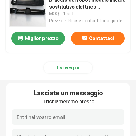
sostitutivo elettrico
all'avanguardia
MOQ：1 set
Ferrovia di guida lineare
Prezzo：Please contact for a quote
binari di guida lineari
Miglior prezzo
Contattaci
Vite della palla
Osservi più
Vite a ricircolo di sfere
Lasciate un messaggio
Modulo guida lineare
Ti richiameremo presto!
Modulo di KK
Singolo azionatore di asse