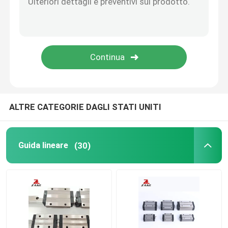
Cremagliera di YYC
Supporto dell'estremità della vite della palla
Cambio di Nidec Shimpo
ALTRE CATEGORIE DAGLI STATI UNITI
Slitta guida lineare
Guida lineare
(30)
Guida al movimento lineare
Rotaie di scorrimento lineari