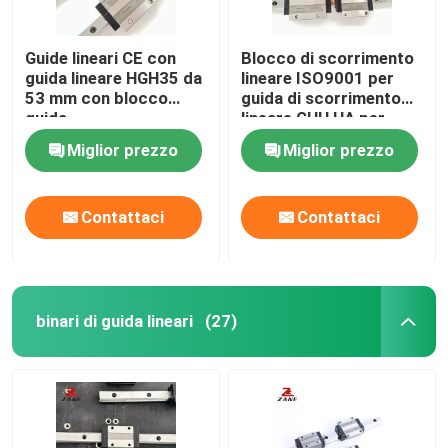
Guide lineari CE con
Blocco di scorrimento
guida lineare HGH35 da
lineare ISO9001 per
53 mm con blocco
guida di scorrimento
guida
lineare GHH HA per
carichi pesanti
Miglior prezzo
Miglior prezzo
Contattaci
Contattaci
binari di guida lineari
(27)