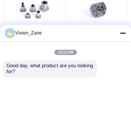
SF STYPE Vite a
UFD TIPO C7 Viti a
Vivien_Zane
ricircolo di sfere in
ricircolo di sfere
miniatura con
flangiate P2 con
filettatura 6000 mm
filettatura rullata
10:12 PM
Miglior prezzo
Miglior prezzo
Good day, what product are you looking 
for?
Contattaci
Contattaci
Osservi più
Casa
Circa noi
Contattaci
Desktop Site
Mappa del sito
Norme sulla privacy