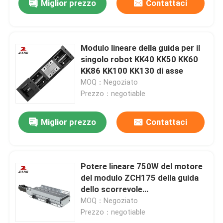
Miglior prezzo
Contattaci
Modulo lineare della guida per il
singolo robot KK40 KK50 KK60
KK86 KK100 KK130 di asse
MOQ：Negoziato
Prezzo：negotiable
Miglior prezzo
Contattaci
Potere lineare 750W del motore
del modulo ZCH175 della guida
dello scorrevole
dell'azionamento della vite del CE
MOQ：Negoziato
Prezzo：negotiable