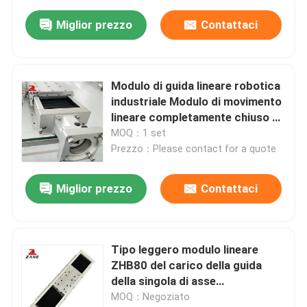
Miglior prezzo
Contattaci
Modulo di guida lineare robotica
industriale Modulo di movimento
lineare completamente chiuso da
40 mm
MOQ：1 set
Prezzo：Please contact for a quote
Miglior prezzo
Contattaci
Tipo leggero modulo lineare
ZHB80 del carico della guida
della singola di asse
dell'azionatore vite della palla
MOQ：Negoziato