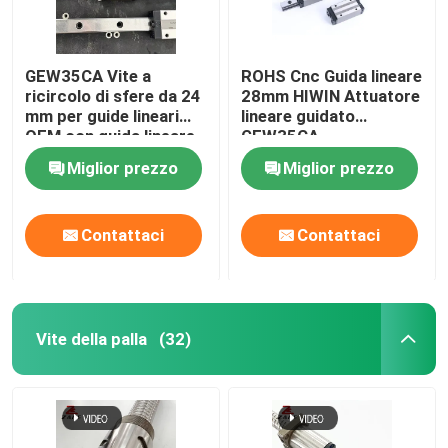
GEW35CA Vite a
ROHS Cnc Guida lineare
ricircolo di sfere da 24
28mm HIWIN Attuatore
mm per guide lineari
lineare guidato
OEM con guida lineare
GEW35CA
Miglior prezzo
Miglior prezzo
Contattaci
Contattaci
Vite della palla
(32)