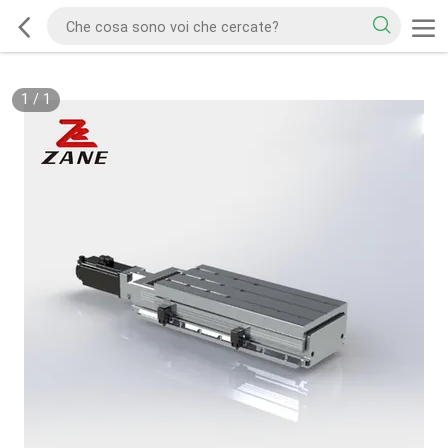
1
/
1