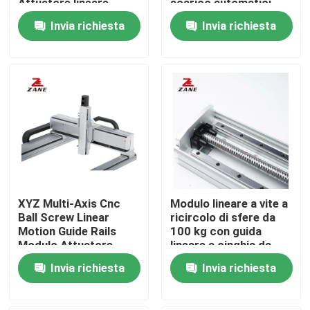
Attuatore lineare
scarico automatici
CNC manipolatore di
Invia richiesta
Invia richiesta
utensili meccanici
Fatory Tour
Controllo di qualità
Contattaci
notizie
XYZ Multi-Axis Cnc
Modulo lineare a vite a
Tutti i casi
Ball Screw Linear
ricircolo di sfere da
Motion Guide Rails
100 kg con guida
Modulo Attuatore
lineare a cinghia da
Richiedere un preventivo
Gantry Modulo Lineare
3500 mm
Invia richiesta
Invia richiesta
completamente chiusa
Guida lineare