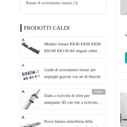
Rotaie di scorrimento lineari
(3)
PRODOTTI CALDI
V
Modulo lineare KK40 KK60 KK86
KK100 KK130 del singolo robot
KK di asse della sostituzione di
HIWIN
Guide di scorrimento lineari per
impieghi gravosi con set di blocchi
Video
Dado a ricircolo di sfere per
stampante 3D con vite a ricircolo di
sfere in acciaio ad alta precisione
80 mm
Prova lineare semichiusa della