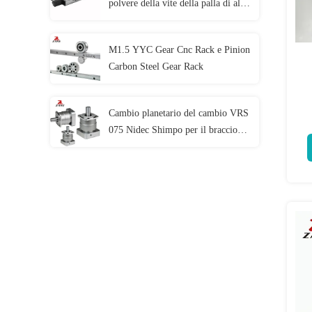
polvere della vite della palla di alta
precisione del modulo ZHH175
della Tabella di scivolamento
M1.5 YYC Gear Cnc Rack e Pinion
Carbon Steel Gear Rack
Cambio planetario del cambio VRS
075 Nidec Shimpo per il braccio
del robot industriale