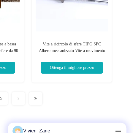
se a bassa
Vite a ricircolo di sfere TIPO SFC
 sfere da 90
Albero meccanizzato Vite a movimento
tà
lineare da 6000 mm
ezzo
Ottenga il migliore prezzo
5
Vivien_Zane