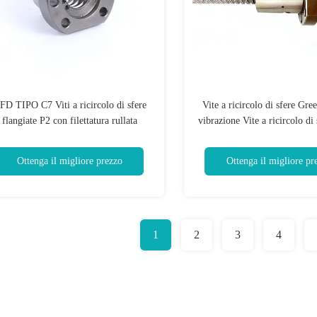
FD TIPO C7 Viti a ricircolo di sfere
Vite a ricircolo di sfere Gree
flangiate P2 con filettatura rullata
vibrazione Vite a ricircolo di
mm a bassa rumorosi
Ottenga il migliore prezzo
Ottenga il migliore pr
1
2
3
4