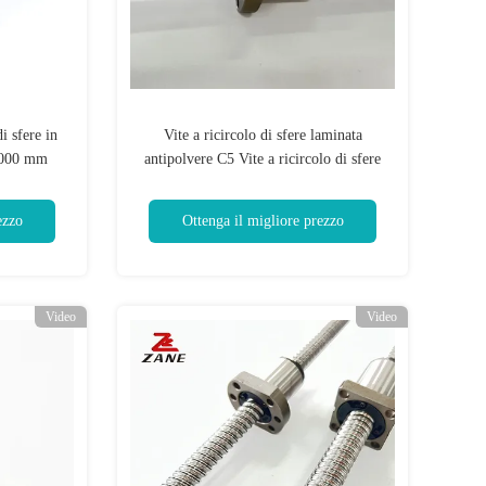
i sfere in
Vite a ricircolo di sfere laminata
 6000 mm
antipolvere C5 Vite a ricircolo di sfere
Hiwin silenziosa per il controllo della
macchina
ezzo
Ottenga il migliore prezzo
Video
Video