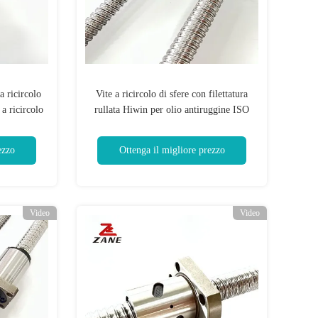
 ricircolo
Vite a ricircolo di sfere con filettatura
a ricircolo
rullata Hiwin per olio antiruggine ISO
ezzo
Ottenga il migliore prezzo
Video
Video