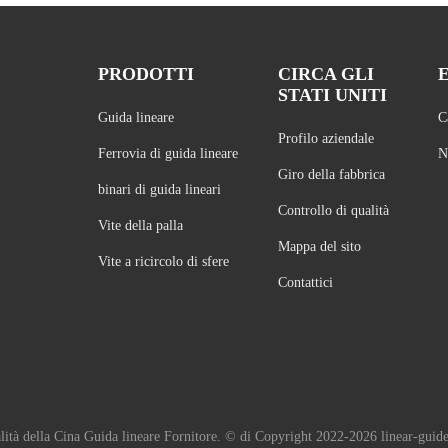
PRODOTTI
CIRCA GLI
STATI UNITI
Guida lineare
C
Profilo aziendale
Ferrovia di guida lineare
N
Giro della fabbrica
binari di guida lineari
Controllo di qualità
Vite della palla
Mappa del sito
Vite a ricircolo di sfere
Contattici
ità della Cina Guida lineare Fornitore. © di Copyright 2022-2026 linear-guiderai