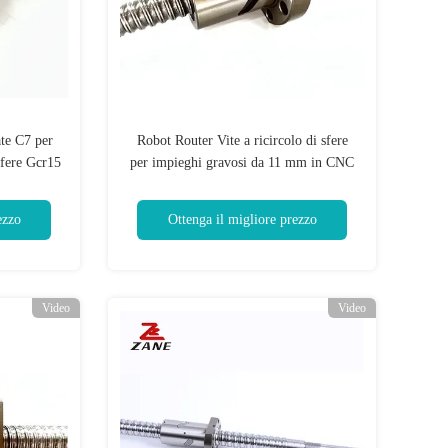
ate C7 per
Robot Router Vite a ricircolo di sfere
 sfere Gcr15
per impieghi gravosi da 11 mm in CNC
e
ezzo
Ottenga il migliore prezzo
Video
Video