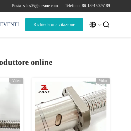
Posta: sales05@cnzane.com
Telefono: 86-18915025189


EVENTI
Richieda una citazione
oduttore online
Video
Video