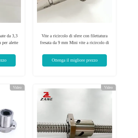
nate da 3,3
Vite a ricircolo di sfere con filettatura
per alette
fresata da 9 mm Mini vite a ricircolo di
sfere di piombo TIPO UFD
ezzo
Ottenga il migliore prezzo
Video
Video