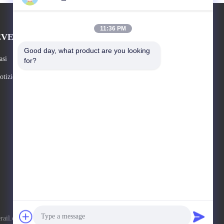
11:36 PM
EVENTI
Richieda una citazione
Good day, what product are you looking 
asi
for?
Telefono: 86-18915025189
otizie



l.com . Tutti i diritti riservati.