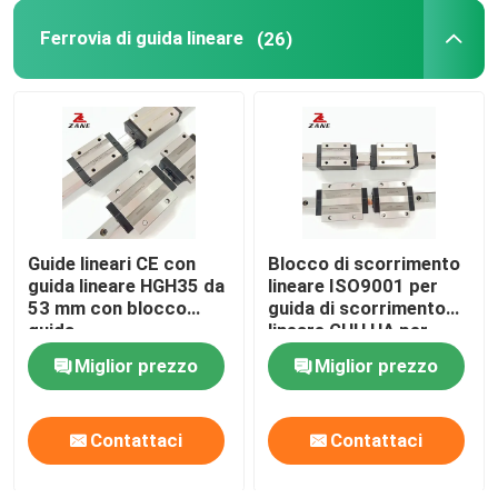
Ferrovia di guida lineare
(26)
Cremagliera di YYC
Supporto dell'estremità della vite della palla
Cambio di Nidec Shimpo
Guide lineari CE con
Blocco di scorrimento
Slitta guida lineare
guida lineare HGH35 da
lineare ISO9001 per
53 mm con blocco
guida di scorrimento
guida
lineare GHH HA per
Guida al movimento lineare
carichi pesanti
Miglior prezzo
Miglior prezzo
Rotaie di scorrimento lineari
Contattaci
Contattaci