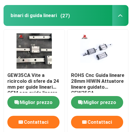
binari di guida lineari
(27)
GEW35CA Vite a
ROHS Cnc Guida lineare
ricircolo di sfere da 24
28mm HIWIN Attuatore
mm per guide lineari
lineare guidato
OEM con guida lineare
GEW35CA
Miglior prezzo
Miglior prezzo
Contattaci
Contattaci