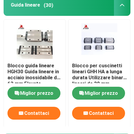
Guida lineare
(30)
Ferrovia di guida lineare
binari di guida lineari
Vite della palla
Blocco guida lineare
Blocco per cuscinetti
HGH30 Guida lineare in
lineari GHH HA a lunga
Vite a ricircolo di sfere
acciaio inossidabile da
durata Utilizzare binari
63 mm Elevate
lineari da 20 mm
prestazioni di corsa
HGH35
Modulo guida lineare
Miglior prezzo
Miglior prezzo
Modulo di KK
Contattaci
Contattaci
Singolo azionatore di asse