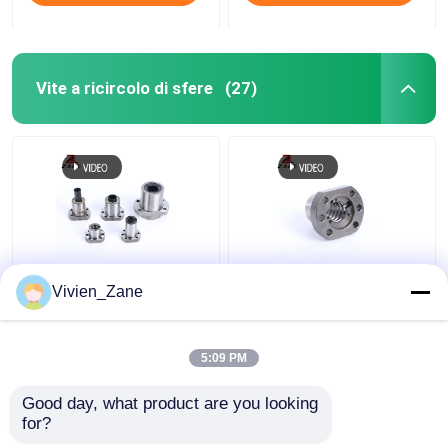
Vite a ricircolo di sfere
(27)
SF STYPE Vite a
UFD TIPO C7 Viti a
Vivien_Zane
ricircolo di sfere in
ricircolo di sfere
miniatura con
flangiate P2 con
filettatura 6000 mm
filettatura rullata
5:09 PM
Miglior prezzo
Miglior prezzo
Good day, what product are you looking 
for?