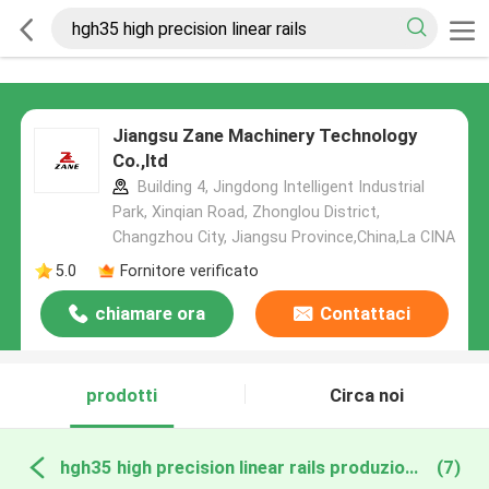
Jiangsu Zane Machinery Technology
Co.,ltd
Building 4, Jingdong Intelligent Industrial
Park, Xinqian Road, Zhonglou District,
Changzhou City, Jiangsu Province,China,La CINA
5.0
Fornitore verificato
chiamare ora
Contattaci
prodotti
Circa noi
hgh35 high precision linear rails produzione online
(7)