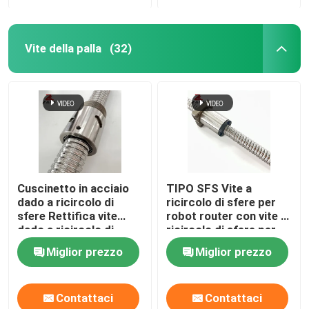
Vite della palla
(32)
Cuscinetto in acciaio
TIPO SFS Vite a
dado a ricircolo di
ricircolo di sfere per
sfere Rettifica vite
robot router con vite a
dado a ricircolo di
ricircolo di sfere per
sfere da 4 mm
impieghi gravosi 3000
Miglior prezzo
Miglior prezzo
mm
Contattaci
Contattaci