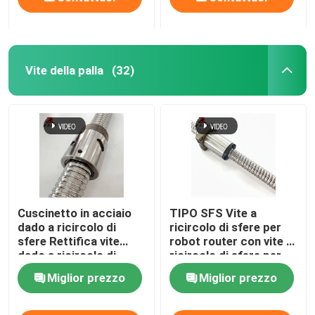
Vite della palla
(32)
Cuscinetto in acciaio
TIPO SFS Vite a
dado a ricircolo di
ricircolo di sfere per
sfere Rettifica vite
robot router con vite a
dado a ricircolo di
ricircolo di sfere per
sfere da 4 mm
impieghi gravosi 3000
Miglior prezzo
Miglior prezzo
mm