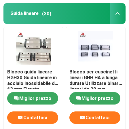
Guida lineare
(30)
Cremagliera di YYC
Supporto dell'estremità della vite della palla
Cambio di Nidec Shimpo
Slitta guida lineare
Blocco guida lineare
Blocco per cuscinetti
HGH30 Guida lineare in
lineari GHH HA a lunga
acciaio inossidabile da
durata Utilizzare binari
Guida al movimento lineare
63 mm Elevate
lineari da 20 mm
prestazioni di corsa
HGH35
Miglior prezzo
Miglior prezzo
Rotaie di scorrimento lineari
Contattaci
Contattaci