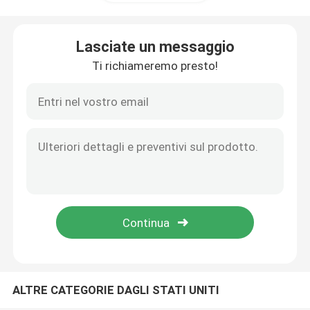
Ferrovia di guida lineare
Lasciate un messaggio
Ti richiameremo presto!
binari di guida lineari
Vite della palla
Vite a ricircolo di sfere
Modulo guida lineare
Modulo di KK
ALTRE CATEGORIE DAGLI STATI UNITI
Singolo azionatore di asse