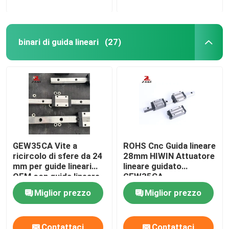
binari di guida lineari
(27)
GEW35CA Vite a
ROHS Cnc Guida lineare
ricircolo di sfere da 24
28mm HIWIN Attuatore
mm per guide lineari
lineare guidato
OEM con guida lineare
GEW35CA
Miglior prezzo
Miglior prezzo
Contattaci
Contattaci