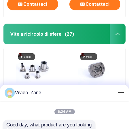
Contattaci
Contattaci
Vite a ricircolo di sfere
(27)
SF STYPE Vite a
UFD TIPO C7 Viti a
Vivien_Zane
ricircolo di sfere in
ricircolo di sfere
miniatura con
flangiate P2 con
filettatura 6000 mm
filettatura rullata
6:24 AM
Miglior prezzo
Miglior prezzo
Good day, what product are you looking 