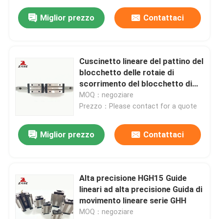
Miglior prezzo
Contattaci
Cuscinetto lineare del pattino del
blocchetto delle rotaie di
scorrimento del blocchetto di
guida di CNC HGH20 HGH25
MOQ：negoziare
HGH30
Prezzo：Please contact for a quote
Miglior prezzo
Contattaci
Alta precisione HGH15 Guide
lineari ad alta precisione Guida di
movimento lineare serie GHH
MOQ：negoziare