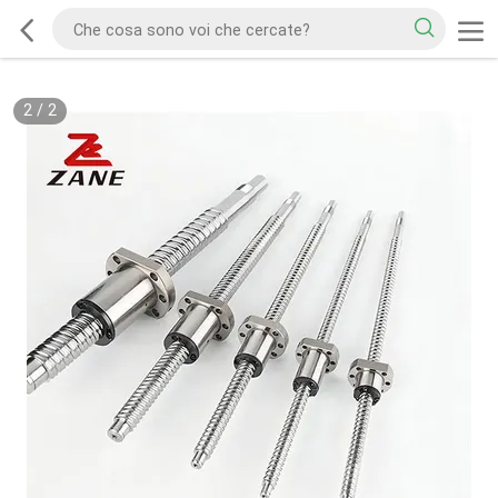
2
/
2