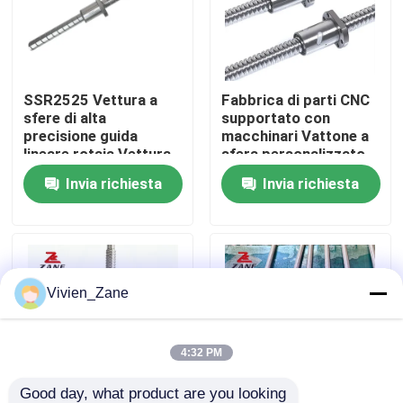
Fatory Tour
SSR2525 Vettura a
Fabbrica di parti CNC
Controllo di qualità
sfere di alta
supportato con
precisione guida
macchinari Vattone a
lineare rotaia Vettura
sfera personalizzato
Contattaci
a sfera e nastri per
con dadi SFS1610
Invia richiesta
Invia richiesta
macchine CNC
notizie
Tutti i casi
Vivien_Zane
Richiedere un preventivo
4:32 PM
Guida lineare
Good day, what product are you looking 