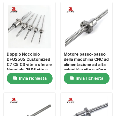
Doppio Nocciolo
Motore passo-passo
DFU2505 Customized
della macchina CNC ad
C7 C5 C3 vite a sfera e
alimentazione ad alta
Nocciolo 2505 vite a
velocità e vite a sfera
sfera per CNC
e dadi SFS3210
Invia richiesta
Invia richiesta
Casa
Prodotti
Chi siamo